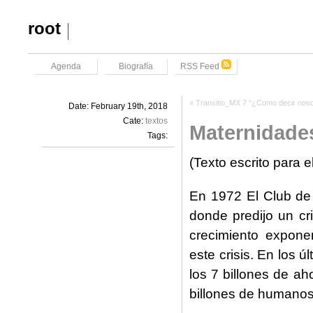
root
Agenda
Biografía
RSS Feed
«
Transitio_MX 7 “¿Como decir noso
Date: February 19th, 2018
Cate:
textos
Maternidade
Tags:
(Texto escrito para 
En 1972 El Club de 
donde predijo un cri
crecimiento expone
este crisis. En los 
los 7 billones de a
billones de humanos 