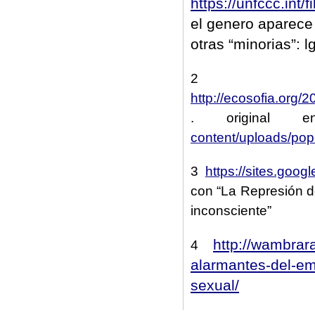
https://unfccc.int
el genero aparece
otras “minorias”: 
2
http://ecosofia.org
. original
content/uploads/pop
3
https://sites.goog
con “La Represión d
inconsciente”
http://wambrar
4
alarmantes-del-em
sexual/